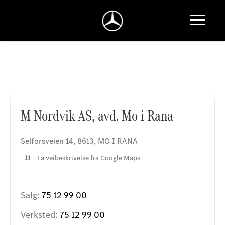
M Nordvik AS, avd. Mo i Rana
M Nordvik AS, avd. Mo i Rana
Selforsveien 14
,
8613
,
MO I RANA
Få veibeskrivelse fra Google Maps
Salg:
75 12 99 00
Verksted:
75 12 99 00