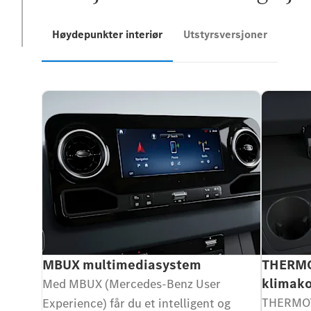
Høydepunkter interiør
Utstyrsversjoner
MBUX multimediasystem
THERMO
klimako
Med MBUX (Mercedes-Benz User
THERMOT
Experience) får du et intelligent og