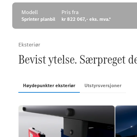
Modell
Pris fra
Sprinter planbil
kr 822 067,- eks. mva.*
Eksteriør
Bevist ytelse. Særpreget d
Høydepunkter eksteriør
Utstyrsversjoner