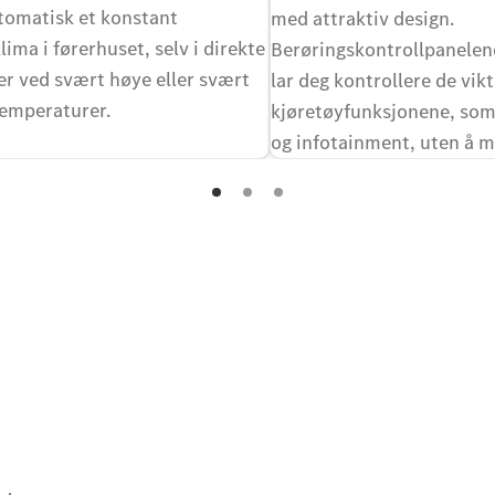
utomatisk et konstant
med attraktiv design.
ima i førerhuset, selv i direkte
Berøringskontrollpanelene
ler ved svært høye eller svært
lar deg kontrollere de vikt
temperaturer.
kjøretøyfunksjonene, som
og infotainment, uten å m
hendene fra rattet.