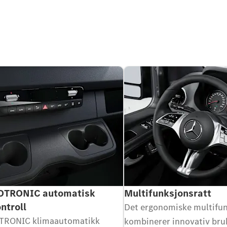
TRONIC automatisk
Multifunksjonsratt
ntroll
Det ergonomiske multifun
RONIC klimaautomatikk
kombinerer innovativ bru