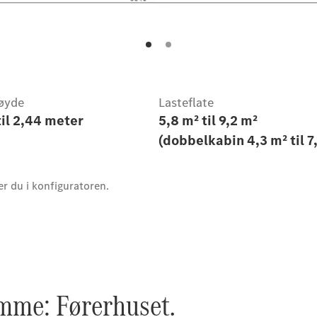
øyde
Lasteflate
til 2,44 meter
5,8 m² til 9,2 m²
(dobbelkabin 4,3 m² til 7,
er du i konfiguratoren.
emme: Førerhuset.