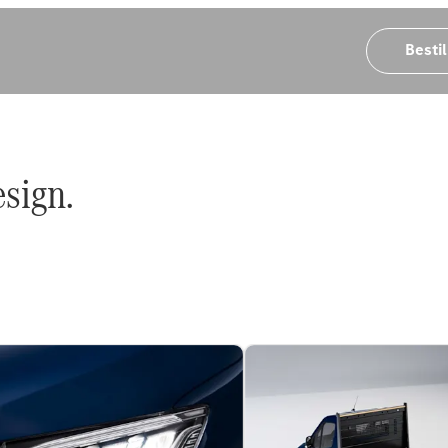
Bestil
esign.