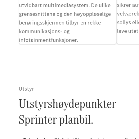
sikrer a
utvidbart multimediasystem. De ulike
velværekl
grensesnittene og den høyoppløselige
sollys el
berøringsskjermen tilbyr en rekke
lave ute
kommunikasjons- og
infotainmentfunksjoner.
Utstyr
Utstyrshøydepunkter
Sprinter planbil.