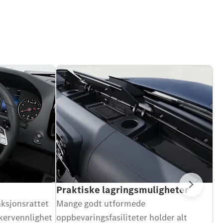
Praktiske lagringsmuligheter
K
Next
ksjonsrattet
Mange godt utformede
Ve
kervennlighet
oppbevaringsfasiliteter holder alt
be