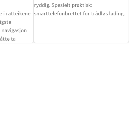
ryddig. Spesielt praktisk:
er
 i ratteikene
smarttelefonbrettet for trådløs lading.
sj
igste
 navigasjon
åtte ta