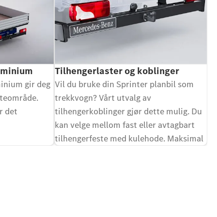
luminium
Tilhengerlaster og koblinger
inium gir deg
Vil du bruke din Sprinter planbil som
asteområde.
trekkvogn? Vårt utvalg av
r det
tilhengerkoblinger gjør dette mulig. Du
kan velge mellom fast eller avtagbart
tilhengerfeste med kulehode. Maksimal
tilhengerlast er 3500 kg.