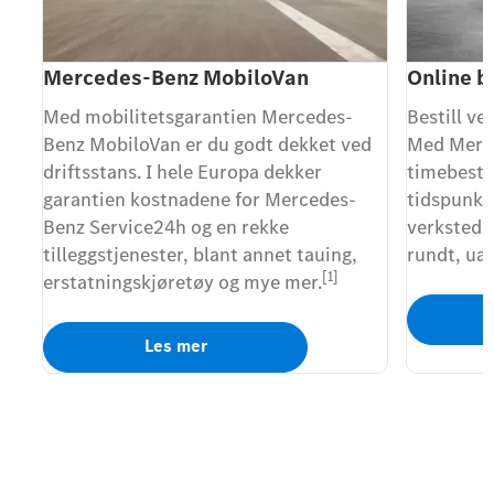
Mercedes-Benz MobiloVan
Online b
Med mobilitetsgarantien Mercedes-
Bestill ve
Benz MobiloVan er du godt dekket ved
Med Merc
driftsstans. I hele Europa dekker
timebesti
garantien kostnadene for Mercedes-
tidspunkt
Benz Service24h og en rekke
verkstedet
tilleggstjenester, blant annet tauing,
rundt, ua
[1]
erstatningskjøretøy og mye mer.
Les mer