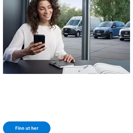
Pris og omfang Mercedes-Benz
varebilservice.
Hva koster det og hva er inkludert i en A- eller B-
service?
Finn ut her