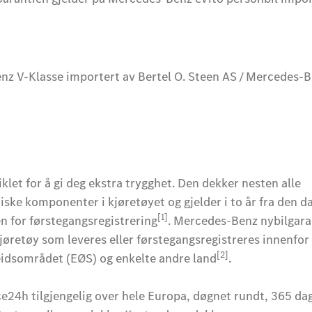
nz V-Klasse importert av Bertel O. Steen AS / Mercedes-
let for å gi deg ekstra trygghet. Den dekker nesten alle
iske komponenter i kjøretøyet og gjelder i to år fra den d
[1]
en for førstegangsregistrering
. Mercedes-Benz nybilgara
jøretøy som leveres eller førstegangsregistreres innenfor
[2]
dsområdet (EØS) og enkelte andre land
.
ce24h tilgjengelig over hele Europa, døgnet rundt, 365 dag