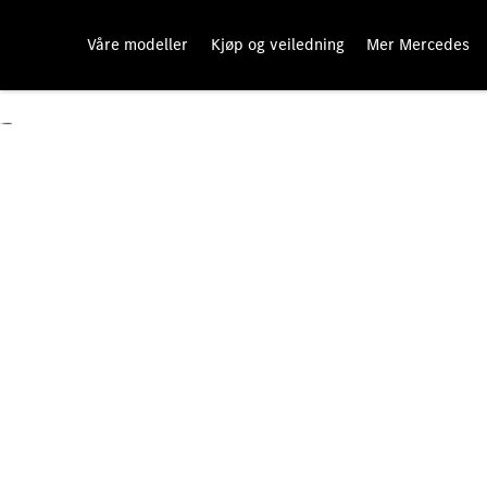
Våre modeller
Kjøp og veiledning
Mer Mercedes
Garanti Mercedes-Benz varebil.
Kjør bekymringsfritt med din Mercedes-Benz varebil