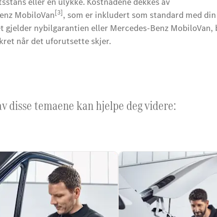
tsstans eller en ulykke. Kostnadene dekkes av
[3]
Benz MobiloVan
, som er inkludert som standard med din
t gjelder nybilgarantien eller Mercedes-Benz MobiloVan, 
ikret når det uforutsette skjer.
 av disse temaene kan hjelpe deg videre: