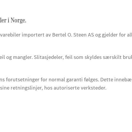
er i Norge.
arebiler importert av Bertel O. Steen AS og gjelder for a
feil og mangler. Slitasjedeler, feil som skyldes særskilt b
ns forutsetninger for normal garanti følges. Dette innebæ
ine retningslinjer, hos autoriserte verksteder.