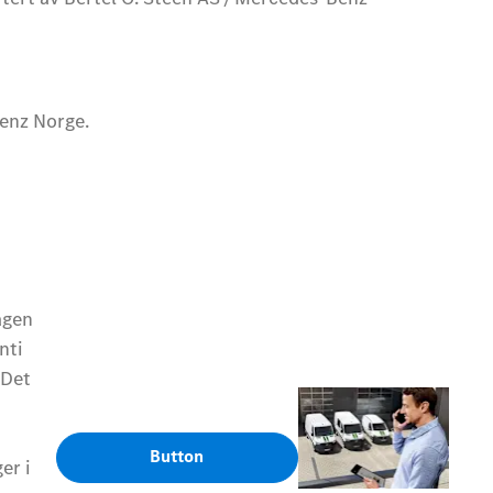
Benz Norge.
agen
nti
 Det
Button
er i