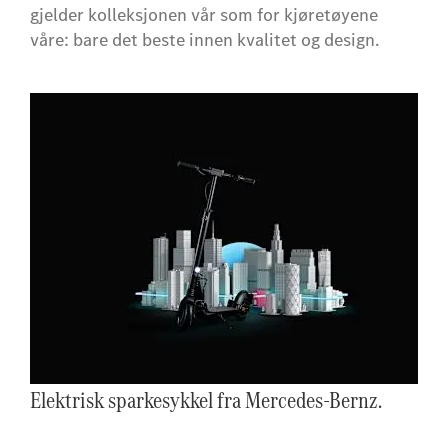
gjelder kolleksjonen vår som for kjøretøyene
våre: bare det beste innen kvalitet og design.
Elektrisk sparkesykkel fra Mercedes-Bernz.