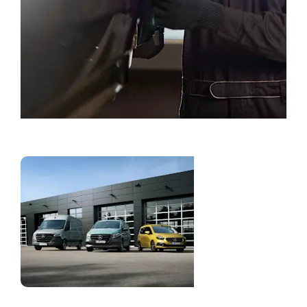
Bestill service
Nyttekjøretøy og
varebiler