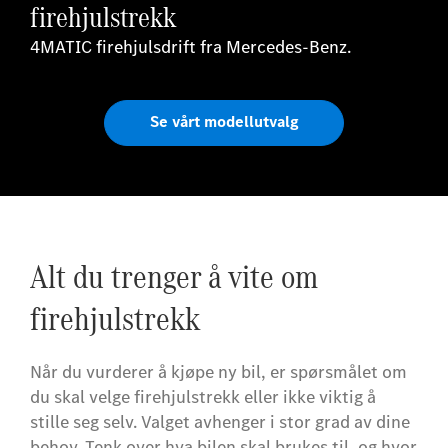
firehjulstrekk
4MATIC firehjulsdrift fra Mercedes-Benz.
Se vårt modellutvalg
Alt du trenger å vite om
firehjulstrekk
Når du vurderer å kjøpe ny bil, er spørsmålet om
du skal velge firehjulstrekk eller ikke viktig å
stille seg selv. Valget avhenger i stor grad av dine
behov. Tenk over hva bilen skal brukes til, og hvor