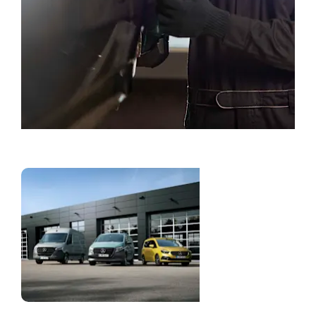
Bestill service
Nyttekjøretøy og
varebiler