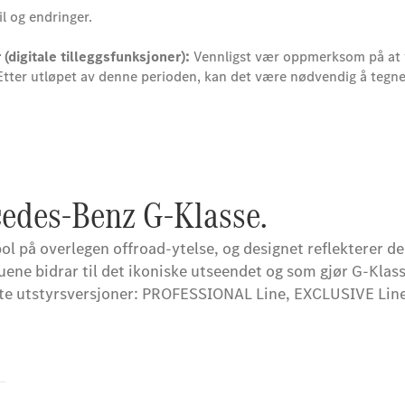
il og endringer.
digitale tilleggsfunksjoner):
Vennligst vær oppmerksom på at vis
 Etter utløpet av denne perioden, kan det være nødvendig å tegne
rcedes-Benz G-Klasse.
bol på overlegen offroad-ytelse, og designet reflekterer 
buene bidrar til det ikoniske utseendet og som gjør G-Kl
inkte utstyrsversjoner: PROFESSIONAL Line, EXCLUSIVE Lin