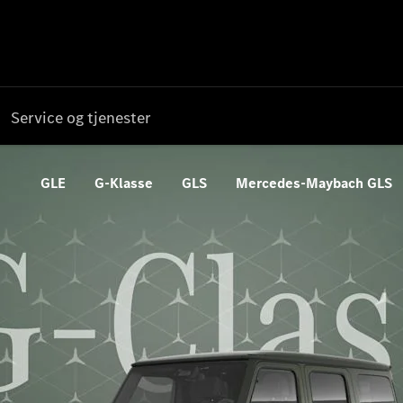
Service og tjenester
GLE
G-Klasse
GLS
Mercedes-Maybach GLS