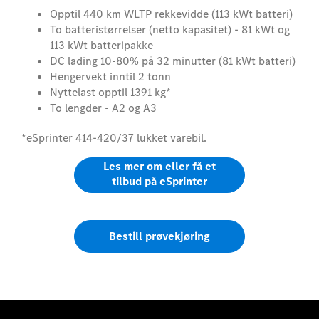
Opptil 440 km WLTP rekkevidde (113 kWt batteri)
To batteristørrelser (netto kapasitet) - 81 kWt og
113 kWt batteripakke
DC lading 10-80% på 32 minutter (81 kWt batteri)
Hengervekt inntil 2 tonn
Nyttelast opptil 1391 kg*
To lengder - A2 og A3
*eSprinter 414-420/37 lukket varebil.
Les mer om eller få et
tilbud på eSprinter
Bestill prøvekjøring