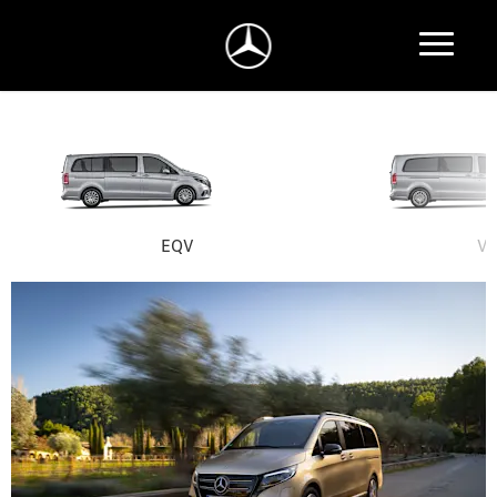
EQV
V-