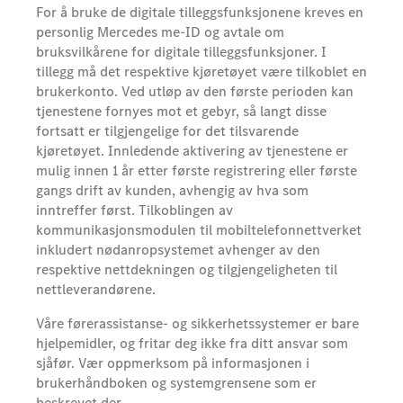
For å bruke de digitale tilleggsfunksjonene kreves en
personlig Mercedes me-ID og avtale om
bruksvilkårene for digitale tilleggsfunksjoner. I
tillegg må det respektive kjøretøyet være tilkoblet en
brukerkonto. Ved utløp av den første perioden kan
tjenestene fornyes mot et gebyr, så langt disse
fortsatt er tilgjengelige for det tilsvarende
kjøretøyet. Innledende aktivering av tjenestene er
mulig innen 1 år etter første registrering eller første
gangs drift av kunden, avhengig av hva som
inntreffer først. Tilkoblingen av
kommunikasjonsmodulen til mobiltelefonnettverket
inkludert nødanropsystemet avhenger av den
respektive nettdekningen og tilgjengeligheten til
nettleverandørene.
Våre førerassistanse- og sikkerhetssystemer er bare
hjelpemidler, og fritar deg ikke fra ditt ansvar som
sjåfør. Vær oppmerksom på informasjonen i
brukerhåndboken og systemgrensene som er
beskrevet der.