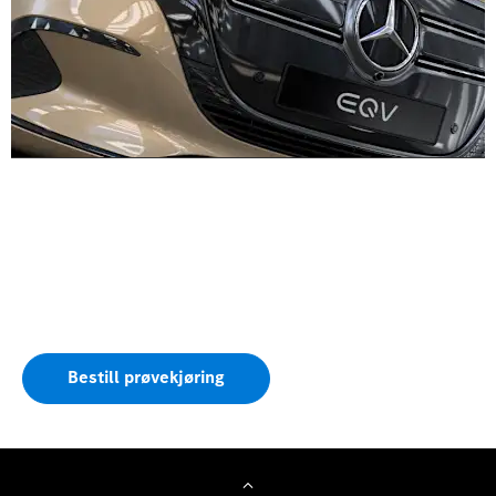
Opplev den på veien
Prøvekjør EQV.
Send oss en forespørsel om å prøvekjøre EQV, så tar
vi snart kontakt med deg.
Bestill prøvekjøring