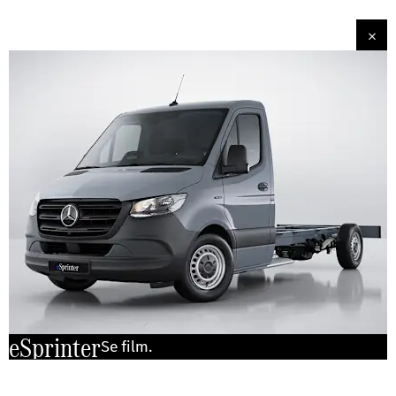
eSprinter
Se film.