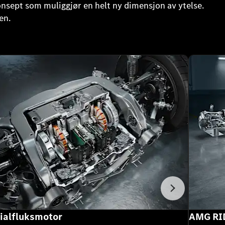
onsept som muliggjør en helt ny dimensjon av ytelse.
en.
Neste
ialfluksmotor
AMG RI