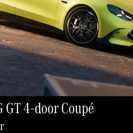
G GT 4-door Coupé
r