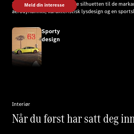
Fra den elegante og atletiske silhuetten til de mar
Meld din interesse
aerodynamikk, karakteristisk lysdesign og en sportsb
Sporty
design
Interiør
Når du først har satt deg inn