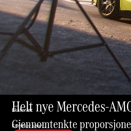
Helt nye Mercedes-AM
Eksteriør
Gjennomtenkte proporsjone
Kommer snart.