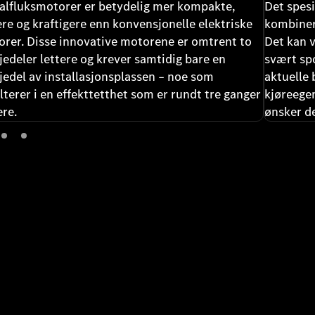
alfluksmotorer er betydelig mer kompakte,
Det spes
ere og kraftigere enn konvensjonelle elektriske
kombinere
rer. Disse innovative motorene er omtrent to
Det kan 
jedeler lettere og krever samtidig bare en
svært spo
jedel av installasjonsplassen – noe som
aktuelle 
lterer i en effekttetthet som er rundt tre ganger
kjøreegen
re.
ønsker de