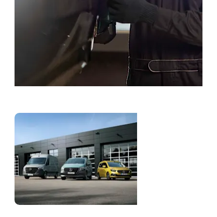
Bestill service
Nyttekjøretøy og
varebiler