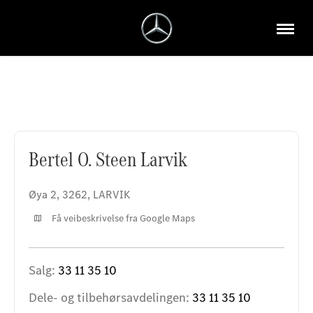
Bertel O. Steen Larvik
Bertel O. Steen Larvik
Øya 2
,
3262
,
LARVIK
Få veibeskrivelse fra Google Maps
Salg:
33 11 35 10
Dele- og tilbehørsavdelingen:
33 11 35 10