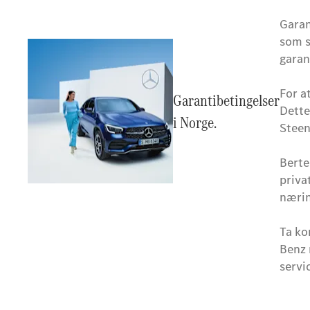
Garant
som s
garan
For a
Garantibetingelser
Dette
i Norge.
Steen
Berte
priva
nærin
Ta ko
Benz 
servi