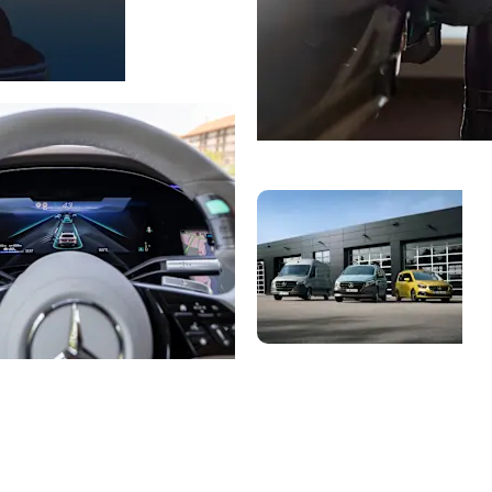
Bestill service
Ny
o
still prøvekjøring