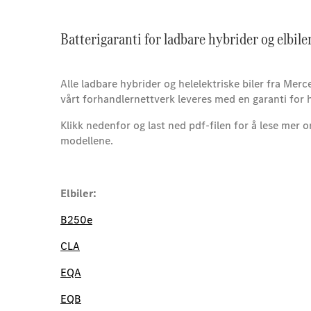
Batterigaranti for ladbare hybrider og elbil
Alle ladbare hybrider og helelektriske biler fra Me
vårt forhandlernettverk leveres med en garanti for 
Klikk nedenfor og last ned pdf-filen for å lese mer o
modellene.
Elbiler:
B250e
CLA
EQA
EQB