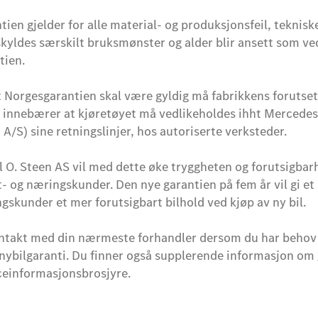
ien gjelder for alle material- og produksjonsfeil, tekniske 
kyldes særskilt bruksmønster og alder blir ansett som ve
tien.
t Norgesgarantien skal være gyldig må fabrikkens forutset
 innebærer at kjøretøyet må vedlikeholdes ihht Mercedes-
 A/S) sine retningslinjer, hos autoriserte verksteder.
l O. Steen AS vil med dette øke tryggheten og forutsigbarh
t- og næringskunder. Den nye garantien på fem år vil gi et 
gskunder et mer forutsigbart bilhold ved kjøp av ny bil.
ntakt med din nærmeste forhandler dersom du har behov
nybilgaranti. Du finner også supplerende informasjon om 
ceinformasjonsbrosjyre.