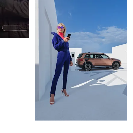
ttekjøretøy
g varebiler
Mercedes-Benz app