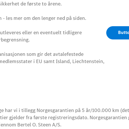
ikkerhet de første to årene.
 - les mer om den lenger ned på siden.
utleveres eller en eventuelt tidligere
Butt
rbegrensning.
anisasjonen som gir det avtalefestede
e medlemsstater i EU samt Island, Liechtenstein,
ge har vi i tillegg Norgesgarantien på 5 år/100.000 km (det
tier gjelder fra første registreringsdato. Norgesgarantien 
jennom Bertel O. Steen A/S.