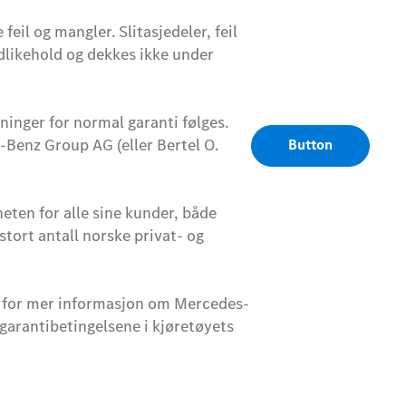
feil og mangler. Slitasjedeler, feil
dlikehold og dekkes ikke under
ninger for normal garanti følges.
Benz Group AG (eller Bertel O.
Button
eten for alle sine kunder, både
stort antall norske privat- og
 for mer informasjon om Mercedes-
garantibetingelsene i kjøretøyets