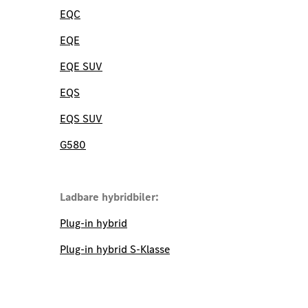
EQC
EQE
EQE SUV
EQS
EQS SUV
G580
Ladbare hybridbiler:
Plug-in hybrid
Plug-in hybrid S-Klasse