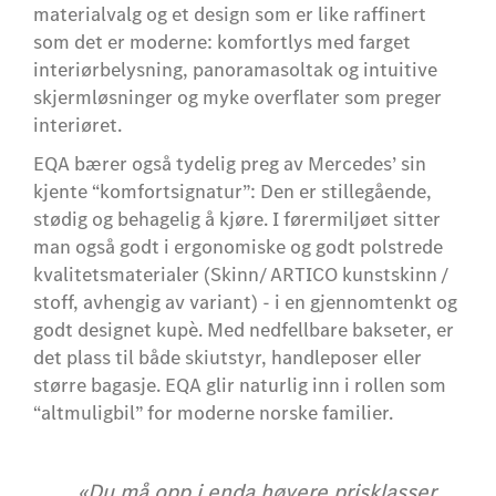
materialvalg og et design som er like raffinert
som det er moderne: komfortlys med farget
interiørbelysning, panoramasoltak og intuitive
skjermløsninger og myke overflater som preger
interiøret.
EQA bærer også tydelig preg av Mercedes’ sin
kjente “komfortsignatur”: Den er stillegående,
stødig og behagelig å kjøre. I førermiljøet sitter
man også godt i ergonomiske og godt polstrede
kvalitetsmaterialer (Skinn/ ARTICO kunstskinn /
stoff, avhengig av variant) - i en gjennomtenkt og
godt designet kupè. Med nedfellbare bakseter, er
det plass til både skiutstyr, handleposer eller
større bagasje. EQA glir naturlig inn i rollen som
“altmuligbil” for moderne norske familier.
«Du må opp i enda høyere prisklasser