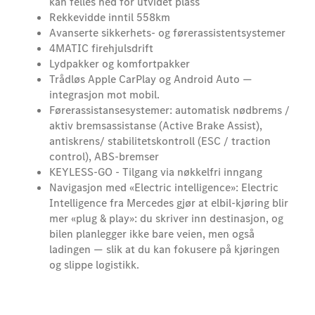
kan felles ned for utvidet plass
Rekkevidde inntil 558km
Avanserte sikkerhets- og førerassistentsystemer
4MATIC firehjulsdrift
Lydpakker og komfortpakker
Trådløs Apple CarPlay og Android Auto —
integrasjon mot mobil.
Førerassistansesystemer: automatisk nødbrems /
aktiv bremsassistanse (Active Brake Assist),
antiskrens/ stabilitetskontroll (ESC / traction
control), ABS-bremser
KEYLESS‑GO - Tilgang via nøkkelfri inngang
Navigasjon med «Electric intelligence»: Electric
Intelligence fra Mercedes gjør at elbil‑kjøring blir
mer «plug & play»: du skriver inn destinasjon, og
bilen planlegger ikke bare veien, men også
ladingen — slik at du kan fokusere på kjøringen
og slippe logistikk.