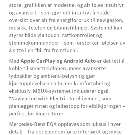
store, grafikken er moderne, og alt føles intuitivt
og avansert - som gjør det intuitivt å holde
oversikt over alt fra energiforbruk til navigasjon,
musikk, telefon og bilinnstillinger. Systemet kan
styres både via touch, rattkontroller og
stemmekommandoer - som forsterker følelsen av
å sitte i en “bil fra fremtiden”.
Med
Apple CarPlay
og
Android Auto
er det lett å
koble til smarttelefonen, mens avanserte
lydpakker og ambient-belysning gjør
kjøreopplevelsen enda mer komfortabel og
eksklusiv. MBUX-systemet inkluderer også
“Navigation with Electric Intelligence”, som
planlegger ruten og ladestopp for elbilkjøringen –
perfekt for lengre turer
Mercedes‑Benz EQA oppleves som luksus i hver
detalj – fra det gjennomførte interiøret og myke