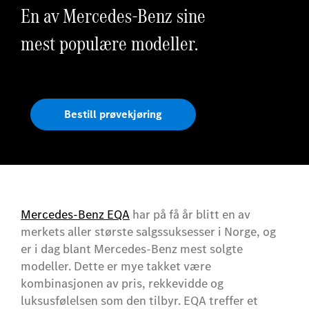
En av Mercedes-Benz sine
mest populære modeller.
Bestill prøvekjøring
Mercedes-Benz EQA
har på få år blitt en av
merkets aller største salgssuksesser i Norge, og
er i dag blant Mercedes-Benz mest solgte
modeller. Dette er mye takket være
kombinasjonen av pris, rekkevidde og
luksusfølelsen som den tilbyr. EQA treffer et