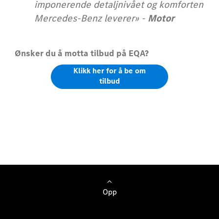
imponerende detaljnivået og komforten
Mercedes-Benz leverer» -
Motor
Ønsker du å motta tilbud på EQA?
Klikk her for å be om
tilbud
Opp