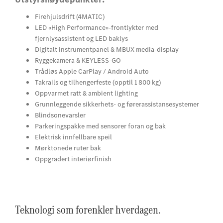
Firehjulsdrift (4MATIC)
LED «High Performance»-frontlykter med
fjernlysassistent og LED baklys
Digitalt instrumentpanel & MBUX media-display
Ryggekamera & KEYLESS‑GO
Trådløs Apple CarPlay / Android Auto
Takrails og tilhengerfeste (opptil 1 800 kg)
Oppvarmet ratt & ambient lighting
Grunnleggende sikkerhets- og førerassistansesystemer
Blindsonevarsler
Parkeringspakke med sensorer foran og bak
Elektrisk innfellbare speil
Mørktonede ruter bak
Oppgradert interiørfinish
Teknologi som forenkler hverdagen.